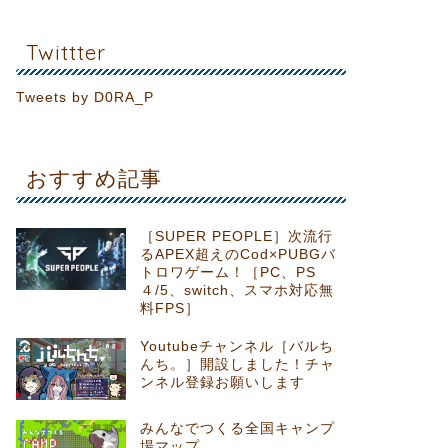
Twittter
Tweets by D0RA_P
おすすめ記事
［SUPER PEOPLE］次流行
るAPEX超えのCod×PUBGバ
トロワゲーム！［PC、PS
４/5、switch、スマホ対応無
料FPS］
Youtubeチャンネル［バルち
んち。］開設しました！チャ
ンネル登録お願いします
みんなでつくる全国キャンプ
場マップ