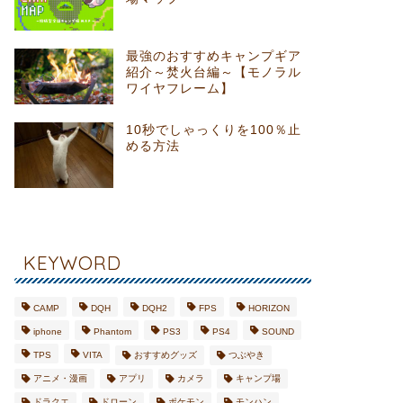
最強のおすすめキャンプギア
紹介～焚火台編～【モノラル
ワイヤフレーム】
10秒でしゃっくりを100％止
める方法
KEYWORD
CAMP
DQH
DQH2
FPS
HORIZON
iphone
Phantom
PS3
PS4
SOUND
TPS
VITA
おすすめグッズ
つぶやき
アニメ・漫画
アプリ
カメラ
キャンプ場
ドラクエ
ドローン
ポケモン
モンハン