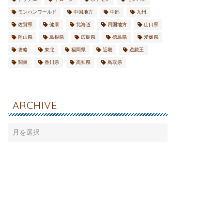
モンハンワールド
中国地方
中部
九州
佐賀県
健康
北海道
四国地方
山口県
岡山県
島根県
広島県
徳島県
愛媛県
攻略
東北
福岡県
近畿
遊戯王
関東
香川県
高知県
鳥取県
ARCHIVE