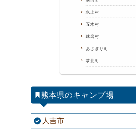
湯前町
水上村
五木村
球磨村
あさぎり町
苓北町
熊本県のキャンプ場
人吉市