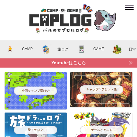
CAMP
GAME
旅ログ
日常
Youtubeはこちら
キャンプギアとソト飯
全国キャンプ場MAP
旅ドラログ
ゲームとアニメ