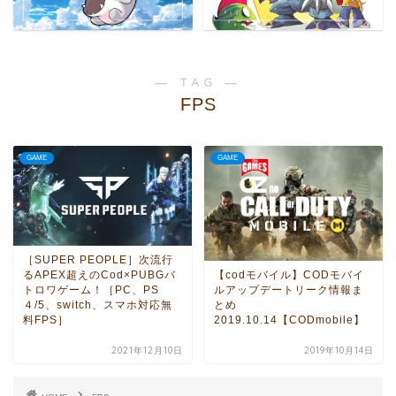
― TAG ―
FPS
GAME
GAME
［SUPER PEOPLE］次流行
【codモバイル】CODモバイ
るAPEX超えのCod×PUBGバ
ルアップデートリーク情報ま
トロワゲーム！［PC、PS
とめ
４/5、switch、スマホ対応無
2019.10.14【CODmobile】
料FPS］
2021年12月10日
2019年10月14日