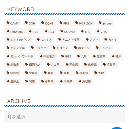
KEYWORD
CAMP
DQH
DQH2
FPS
HORIZON
iphone
Phantom
PS3
PS4
SOUND
TPS
VITA
おすすめグッズ
つぶやき
アニメ・漫画
アプリ
カメラ
キャンプ場
ドラクエ
ドローン
ポケモン
モンハン
モンハンワールド
中国地方
中部
九州
佐賀県
健康
北海道
四国地方
山口県
岡山県
島根県
広島県
徳島県
愛媛県
攻略
東北
福岡県
近畿
CA
遊戯王
関東
香川県
高知県
鳥取県
MP
旅
ロ
GA
グ
ARCHIVE
ME
日
常