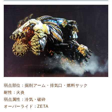
弱点部位：掘削アーム・排気口・燃料サック
耐性：火炎
弱点属性：冷気・破砕
オーバーライド：ZETA