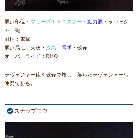
弱点部位：
フリーズキャニスター
・
動力源
・ラヴェジ
ャー砲
耐性：電撃
弱点属性：火炎・
冷気
・
電撃
・破砕
オーバーライド：RHO
ラヴェジャー砲を破砕で壊し、落ちたラヴェジャー砲
連発で勝ち。
スナップモウ