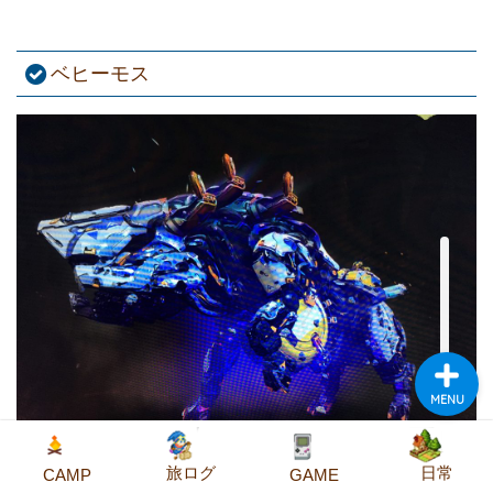
ベヒーモス
CA
MP
旅
ロ
GA
グ
ME
日
常
MENU
旅ログ
日常
CAMP
GAME