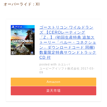
オーバーライド：XI
ゴーストリコン ワイルドラン
ズ 【CEROレーティング
「Z」】 (初回生産特典 追加ス
トーリー「ペルー・コネクショ
ン」ダウンロードコード 同梱)
数量限定特典サウンドトラック
CD 付
posted with
カエレバ
ユービーアイソフト株式会社 2017-03-
09
Amazon
楽天市場