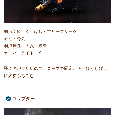
弱点部位：くちばし・フリーズサック
耐性：冷気
弱点属性：火炎・破砕
オーバーライド：XI
飛ぶのがウザいので、ロープで固定。あとはくちばし
に火炎ぶちこむ。
コラプター