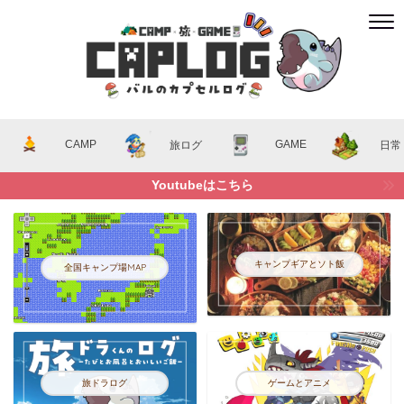
CAMP
GAME
旅ログ
日常
Youtubeはこちら
キャンプギアとソト飯
全国キャンプ場MAP
旅ドラログ
ゲームとアニメ