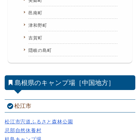
美郷町
邑南町
津和野町
吉賀町
隠岐の島町
島根県のキャンプ場［中国地方］
松江市
松江市宍道ふるさと森林公園
忌部自然休養村
桂島キャンプ場