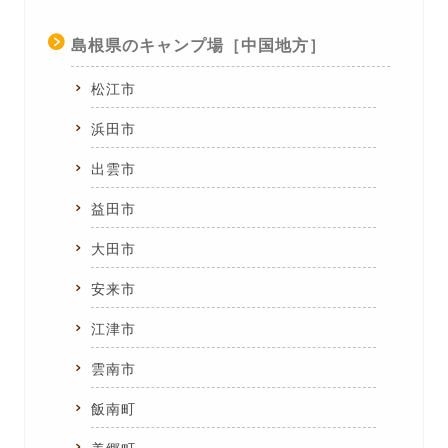
島根県のキャンプ場［中国地方］
松江市
浜田市
出雲市
益田市
大田市
安来市
江津市
雲南市
飯南町