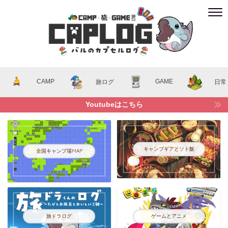
CAMP
GAME
旅ログ
日常
Youtubeはこちら
キャンプギアとソト飯
全国キャンプ場MAP
旅ドラログ
ゲームとアニメ