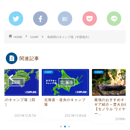
HOME
CAMP
島根県のキャンプ場［中国地方］
関連記事
P
CAMP
CAMP
島県のキャンプ場［四
北海道・道央のキャンプ
最強のおすすめキャ
地方］
場
ギア紹介～焚火台編
【モノラル ワイヤフ
ー...
2021年12月7日
2021年12月6日
2018年4