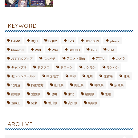
KEYWORD
CAMP
DQH
DQH2
FPS
HORIZON
iphone
Phantom
PS3
PS4
SOUND
TPS
VITA
おすすめグッズ
つぶやき
アニメ・漫画
アプリ
カメラ
キャンプ場
ドラクエ
ドローン
ポケモン
モンハン
モンハンワールド
中国地方
中部
九州
佐賀県
健康
北海道
四国地方
山口県
岡山県
島根県
広島県
徳島県
愛媛県
攻略
東北
福岡県
近畿
遊戯王
関東
香川県
高知県
鳥取県
CA
MP
旅
ロ
ARCHIVE
GA
グ
ME