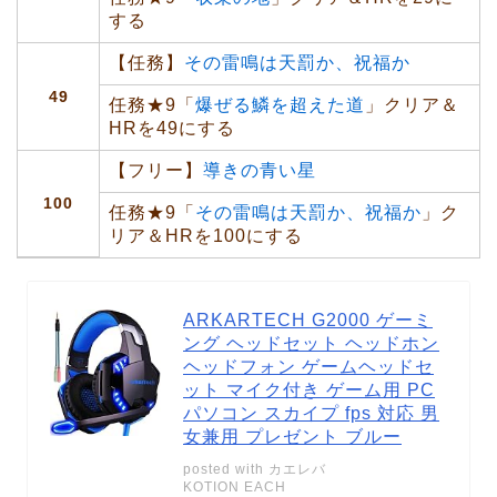
する
【任務】
その雷鳴は天罰か、祝福か
49
任務★9「
爆ぜる鱗を超えた道
」クリア＆
HRを49にする
【フリー】
導きの青い星
100
任務★9「
その雷鳴は天罰か、祝福か
」ク
リア＆HRを100にする
ARKARTECH G2000 ゲーミ
ング ヘッドセット ヘッドホン
ヘッドフォン ゲームヘッドセ
ット マイク付き ゲーム用 PC
パソコン スカイプ fps 対応 男
女兼用 プレゼント ブルー
posted with
カエレバ
KOTION EACH