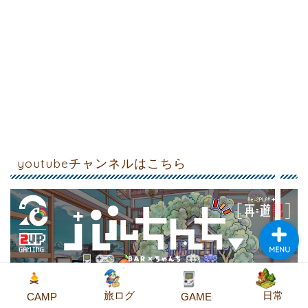
CA
MP
旅
ロ
GA
グ
youtubeチャンネルはこちら
ME
日
常
MENU
旅ログ
日常
CAMP
GAME