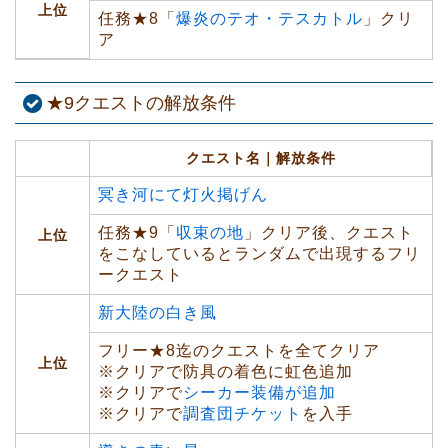
上位
任務★8「
爆炎のテオ・テスカトル
」クリ
ア
★9クエストの解放条件
クエスト名｜解放条件
冥き河にて灯火掲げん
任務★9「
収束の地
」クリア後、クエスト
上位
をこなしているとランダムで出現するフリ
ークエスト
新大陸の白き風
フリー★8迄のクエストを全てクリア
上位
※
クリアで防具の着色に虹色追加
※
クリアで
シーカー装備が追加
※
クリアで
調査団チケット
を入手