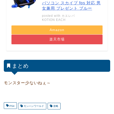
パソコン スカイプ fps 対応 男
女兼用 プレゼント ブルー
posted with
カエレバ
KOTION EACH
Amazon
楽天市場
まとめ
モンスター少ないねぇ～
PS4
モンハンワールド
攻略