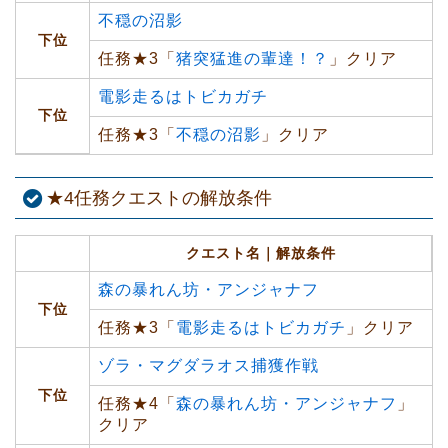
不穏の沼影
下位
任務★3「
猪突猛進の輩達！？
」クリア
電影走るはトビカガチ
下位
任務★3「
不穏の沼影
」クリア
★4任務クエストの解放条件
クエスト名｜解放条件
森の暴れん坊・アンジャナフ
下位
任務★3「
電影走るはトビカガチ
」クリア
ゾラ・マグダラオス捕獲作戦
下位
任務★4「
森の暴れん坊・アンジャナフ
」
クリア