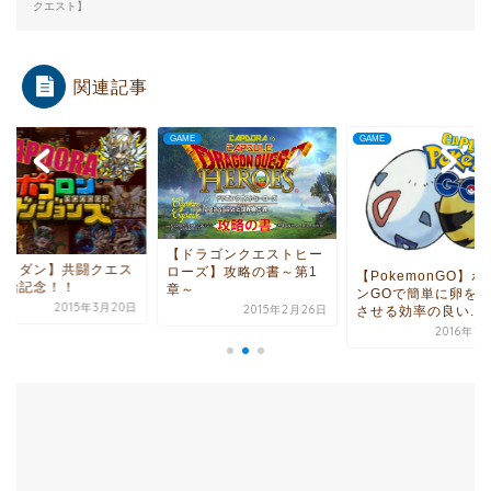
クエスト】
関連記事
E
GAME
GAME
ドラゴンクエストヒー
【ポコダン】共闘ク
ーズ】攻略の書～第1
【PokemonGO】ポケモ
ト開始記念！！
～
ンGOで簡単に卵を孵化
2015年3
2015年2月26日
させる効率の良い...
2016年7月12日