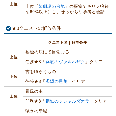
上位
上位「
陸珊瑚の台地
」の探索でキリン痕跡
を60%以上にし、せっかちな学者と会話
★8クエストの解放条件
クエスト名｜解放条件
墓標の底にて目覚むる
上位
任務★8「
冥底のヴァルハザク
」クリア
古を喰らうもの
上位
任務★8「
渇望の黒創
」クリア
暴風の主
上位
任務★8「
鋼鉄のクシャルダオラ
」クリア
獄炎の牙城