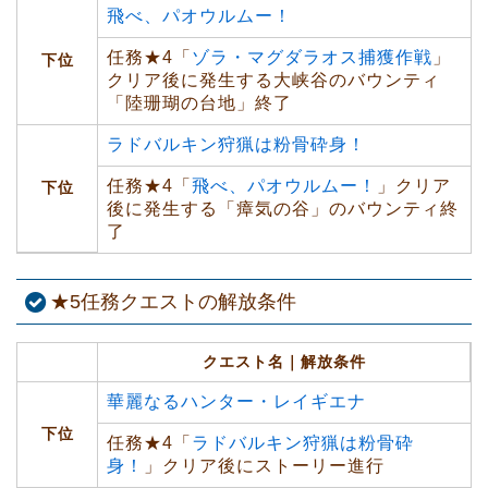
飛べ、パオウルムー！
任務★4「
ゾラ・マグダラオス捕獲作戦
」
下位
クリア後に発生する大峡谷のバウンティ
「陸珊瑚の台地」終了
ラドバルキン狩猟は粉骨砕身！
任務★4「
飛べ、パオウルムー！
」クリア
下位
後に発生する「瘴気の谷」のバウンティ終
了
★5任務クエストの解放条件
クエスト名｜解放条件
華麗なるハンター・レイギエナ
下位
任務★4「
ラドバルキン狩猟は粉骨砕
身！
」クリア後にストーリー進行