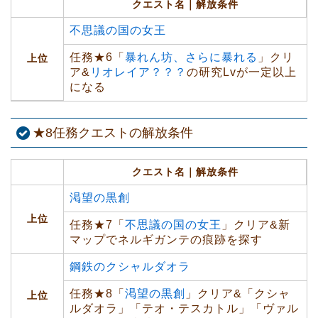
クエスト名｜解放条件
不思議の国の女王
任務★6「
暴れん坊、さらに暴れる
」クリ
上位
ア&
リオレイア？？？
の研究Lvが一定以上
になる
★8任務クエストの解放条件
クエスト名｜解放条件
渇望の黒創
上位
任務★7「
不思議の国の女王
」クリア&新
マップでネルギガンテの痕跡を探す
鋼鉄のクシャルダオラ
任務★8「
渇望の黒創
」クリア&「クシャ
上位
ルダオラ」「テオ・テスカトル」「ヴァル