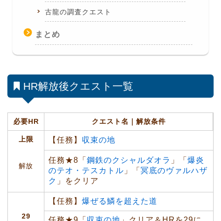
古龍の調査クエスト
まとめ
HR解放後クエスト一覧
必要HR
クエスト名｜解放条件
上限
【任務】
収束の地
任務★8「
鋼鉄のクシャルダオラ
」「
爆炎
解放
のテオ・テスカトル
」「
冥底のヴァルハザ
ク
」をクリア
【任務】
爆ぜる鱗を超えた道
29
任務★9「
収束の地
」クリア＆HRを29に