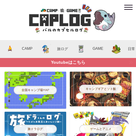
CAMP
GAME
旅ログ
日常
Youtubeはこちら
キャンプギアとソト飯
全国キャンプ場MAP
旅ドラログ
ゲームとアニメ