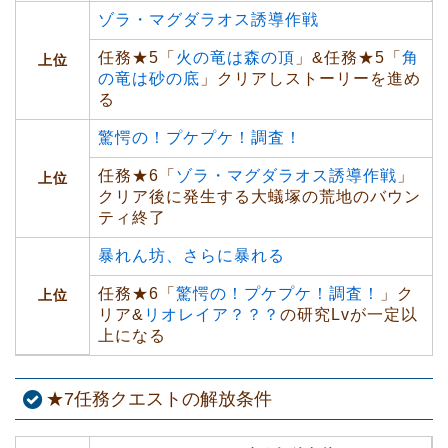
ゾラ・マグダラオス誘導作戦
任務★5「
火の竜は森の頂
」&任務★5「
角
上位
の竜は砂の底
」クリアしストーリーを進め
る
驚愕の！プケプケ！調査！
任務★6「
ゾラ・マグダラオス誘導作戦
」
上位
クリア後に発生する大蟻塚の荒地のバウン
ティ終了
暴れん坊、さらに暴れる
任務★6「
驚愕の！プケプケ！調査！
」ク
上位
リア&
リオレイア？？？
の研究Lvが一定以
上になる
★7任務クエストの解放条件