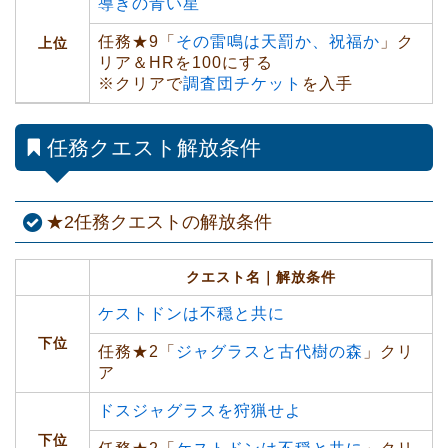
導きの青い星
任務★9「
その雷鳴は天罰か、祝福か
」ク
上位
リア＆HRを100にする
※
クリアで
調査団チケット
を入手
任務クエスト解放条件
★2任務クエストの解放条件
クエスト名｜解放条件
ケストドンは不穏と共に
下位
任務★2「
ジャグラスと古代樹の森
」クリ
ア
ドスジャグラスを狩猟せよ
下位