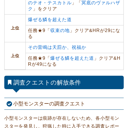
のテオ・テスカトル
」「
冥底のヴァルハザ
ク
」をクリア
爆ぜる鱗を超えた道
上位
任務★9「
収束の地
」クリア&HRが29にな
る
その雷鳴は天罰か、祝福か
上位
任務★9「
爆ぜる鱗を超えた道
」クリア&H
Rが49になる
調査クエストの解放条件
小型モンスターの調査クエスト
小型モンスターは痕跡が存在しないため、各小型モン
スターを発見し、狩猟した時に入手できる調査レポー