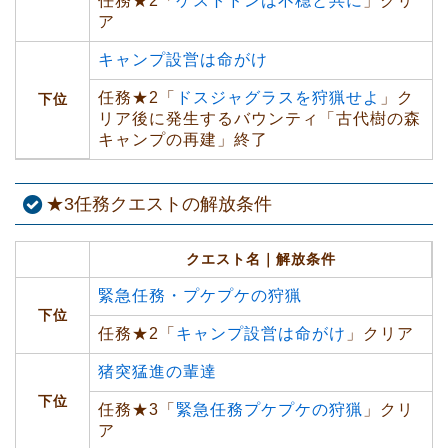
任務★2「
ケストドンは不穏と共に
」クリ
ア
キャンプ設営は命がけ
任務★2「
ドスジャグラスを狩猟せよ
」ク
下位
リア後に発生するバウンティ「古代樹の森
キャンプの再建」終了
★3任務クエストの解放条件
クエスト名｜解放条件
緊急任務・プケプケの狩猟
下位
任務★2「
キャンプ設営は命がけ
」クリア
猪突猛進の輩達
下位
任務★3「
緊急任務プケプケの狩猟
」クリ
ア